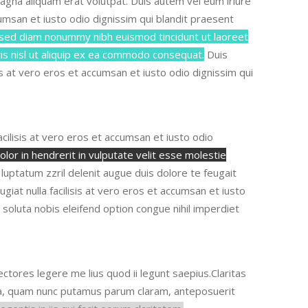
agna aliquam erat volutpat. Duis autem vel eum iriure
ccumsan et iusto odio dignissim
qui blandit praesent
, sed diam nonummy nibh euismod tincidunt ut laoreet
tis nisl ut aliquip ex ea commodo consequat.
Duis
isis at vero eros et accumsan et iusto odio dignissim
qui
 facilisis at vero eros et accumsan et iusto odio
lor in hendrerit in vulputate velit esse molestie
t luptatum zzril delenit augue duis dolore te feugait
eugiat nulla facilisis at vero eros et accumsan et iusto
m soluta nobis eleifend option congue nihil imperdiet
ctores legere me lius quod ii legunt saepius.
Claritas
ca, quam nunc putamus parum claram
, anteposuerit