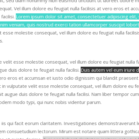
lit, sed diam nonummy nibh euismod tincidunt ut laoreet dolore m
sequat. Vel
illum dolore eu feugiat nulla facilisis at vero eros et a
facilisi.
Lorem ipsum dolor sit amet, consectetuer adipiscing elit
nim veniam, quis nostrud exerci tation ullamcorper suscipit lobor
lit esse molestie consequat, vel
illum dolore eu feugiat nulla facil
s.
te velit esse molestie consequat
, vel illum dolore eu feugiat nulla
ue duis dolore te feugait nulla facilisi.
Duis autem vel eum iriure do
at vero eros et accumsan et iusto odio dignissim qui blandit praesen
t in vulputate velit esse molestie consequat
, vel illum dolore eu f
it augue duis dolore te feugait nulla facilisi. Nam liber tempor cu
odem modo typi, qui nunc nobis videntur parum.
 iis qui facit eorum claritatem.
Investigationes demonstraverunt le
onem consuetudium lectorum. Mirum
est notare quam littera gothi