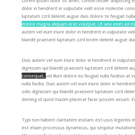
Lorem ipsum dolor sit amet, consectetuer adipiscing e
dolor in hendrerit in vulputate velit esse molestie con
luptatum zzril delenit augue duis dolore te feugait nulla 
dolore magna aliquam erat volutpat. Ut wisi enim ad mi
autem vel eum iriure dolor in hendrerit in vulputate ve
blandit praesent luptatum zzril lorem delenit augue dui
Duis autem vel eum iriure dolor in hendrerit in vulputa
dignissim qui blandit praesent luptatum zzril delenit aug
consequat,
vel illum dolore eu feugiat nulla facilisis 
nulla facilisi.
Duis autem vel eum iriure dolor in hendreri
odio dignissim qui blandit praesent luptatum zzril delen
doming id quod mazim placerat facer possim assum.
E
Typi non habent claritatem insitam; est usus legentis in
est etiam processus dynamicus, qui sequitur mutati