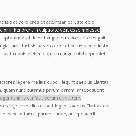
 facilisis at vero eros et accumsan et iusto odio
lor in hendrerit in vulputate velit esse molestie
t luptatum zzril delenit augue duis dolore te feugait
eugiat nulla facilisis at vero eros et accumsan et iusto
m soluta nobis eleifend option congue nihil imperdiet
ctores legere me lius quod ii legunt saepius.
Claritas
ca, quam nunc putamus parum claram
, anteposuerit
gentis in iis qui facit eorum claritatem.
es legere me lius quod ii legunt saepius.
Claritas est
 quam nunc putamus parum claram
, anteposuerit