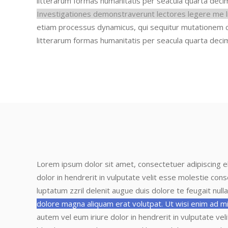
litterarum formas humanitatis per seacula quarta deci
Investigationes demonstraverunt lectores legere me li
etiam processus dynamicus, qui sequitur mutationem
litterarum formas humanitatis per seacula quarta deci
Lorem ipsum dolor sit amet, consectetuer adipiscing e
dolor in hendrerit in vulputate velit esse molestie con
luptatum zzril delenit augue duis dolore te feugait nulla 
dolore magna aliquam erat volutpat. Ut wisi enim ad mi
autem vel eum iriure dolor in hendrerit in vulputate ve