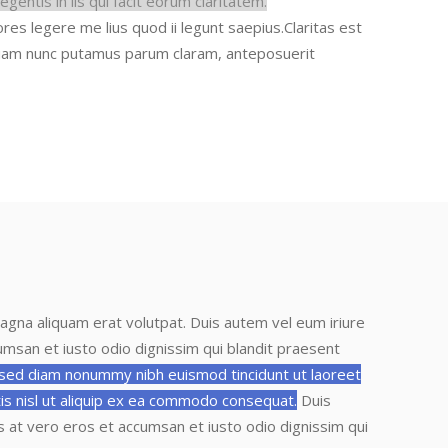
gentis in iis qui facit eorum claritatem.
es legere me lius quod ii legunt saepius.
Claritas est
 quam nunc putamus parum claram
, anteposuerit
agna aliquam erat volutpat. Duis autem vel eum iriure
ccumsan et iusto odio dignissim
qui blandit praesent
, sed diam nonummy nibh euismod tincidunt ut laoreet
tis nisl ut aliquip ex ea commodo consequat.
Duis
isis at vero eros et accumsan et iusto odio dignissim
qui