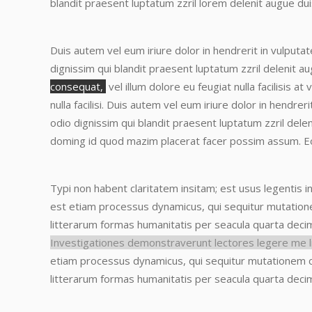
blandit praesent luptatum zzril lorem delenit augue dui
Duis autem vel eum iriure dolor in hendrerit in vulputa
dignissim qui blandit praesent luptatum zzril delenit aug
consequat,
vel illum dolore eu feugiat nulla facilisis 
nulla facilisi.
Duis autem vel eum iriure dolor in hendreri
odio dignissim qui blandit praesent luptatum zzril delen
doming id quod mazim placerat facer possim assum.
E
Typi non habent claritatem insitam; est usus legentis in
est etiam processus dynamicus, qui sequitur mutati
litterarum formas humanitatis per seacula quarta deci
Investigationes demonstraverunt lectores legere me li
etiam processus dynamicus, qui sequitur mutationem
litterarum formas humanitatis per seacula quarta deci