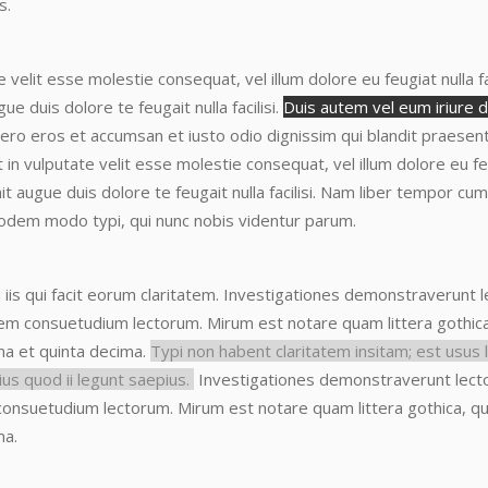
s.
te velit esse molestie consequat
, vel illum dolore eu feugiat nulla
ue duis dolore te feugait nulla facilisi.
Duis autem vel eum iriure do
at vero eros et accumsan et iusto odio dignissim qui blandit praesen
t in vulputate velit esse molestie consequat
, vel illum dolore eu f
it augue duis dolore te feugait nulla facilisi. Nam liber tempor cu
odem modo typi, qui nunc nobis videntur parum.
 iis qui facit eorum claritatem.
Investigationes demonstraverunt le
onem consuetudium lectorum. Mirum
est notare quam littera gothi
ma et quinta decima.
Typi non habent claritatem insitam; est usus le
us quod ii legunt saepius.
Investigationes demonstraverunt lector
 consuetudium lectorum. Mirum
est notare quam littera gothica,
ma.