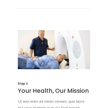
Step 2
Your Health, Our Mission
Ut wisi enim ad minim veniam, quis laore
est usus legentis in iis qui facit eorum