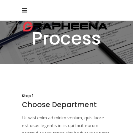
Process
Home
/
Process
Step 1
Choose Department
Ut wisi enim ad minim veniam, quis laore
est usus legentis in iis qui facit eorum
nostrud exerci tation ulm hedi corper turet