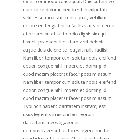
ex ea commodo consequat. Duis autem vel
eum iriure dolor in hendrerit in vulputate
velit esse molestie consequat, vel illum
dolore eu feugiat nulla facilisis at vero eros
et accumsan et iusto odio dignissim qui
blandit praesent luptatum zzril delenit
augue duis dolore te feugait nulla facilisi.
Nam liber tempor cum soluta nobis eleifend
option congue nihil imperdiet doming id
quod mazim placerat facer possim assum.
Nam liber tempor cum soluta nobis eleifend
option congue nihil imperdiet doming id
quod mazim placerat facer possim assum.
Typi non habent claritatem insitam; est
usus legentis in iis qui facit eorum
claritatem. Investigationes
demonstraverunt lectores legere me lius
quod ii legunt saepius. Claritas est etiam